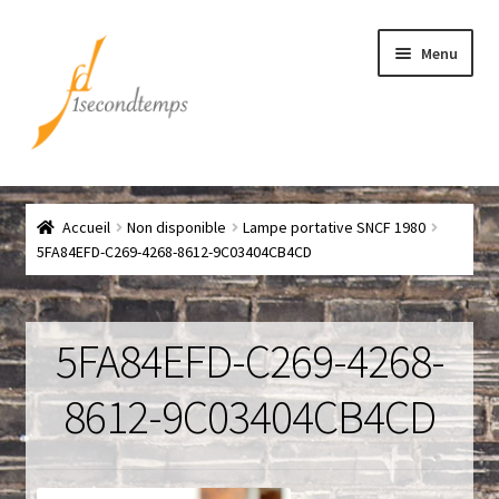
Aller
Aller
Menu
à
au
la
contenu
navigation
Accueil
Accueil
Non disponible
Lampe portative SNCF 1980
Chef
5FA84EFD-C269-4268-8612-9C03404CB4CD
CLICK & COLLECT
5FA84EFD-C269-4268-
Conditions générales de vente
8612-9C03404CB4CD
Contact
Couteaux