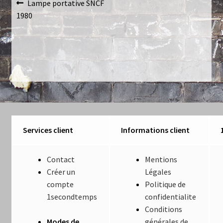
Navigation
Article
Lampe portative SNCF
Luminaires
précédent :
1980
de
Mentions Légales
l’article
Mon compte
Nautilus – Tome 1 – Les Machines Fondatrices
Nautilus – Tome 2 – Les Artefacts Retrouvés
Services client
Informations client
Office
Contact
Mentions
Paiement
Créer un
Légales
compte
Politique de
Panier
1secondtemps
confidentialite
Conditions
Pliant
Modes de
générales de