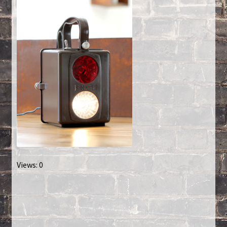
Créations sur commande
D’autres créations
Fourchette
Grands luminaires
Huître
La philosophie
Views: 0
Lampe à poser
Les Collections