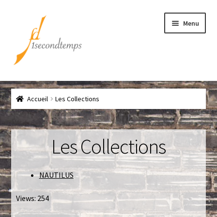
Aller
Aller
Menu
à
au
la
contenu
navigation
Accueil
Accueil
Les Collections
Chef
CLICK & COLLECT
Les Collections
Conditions générales de vente
NAUTILUS
Contact
Views: 254
Couteaux