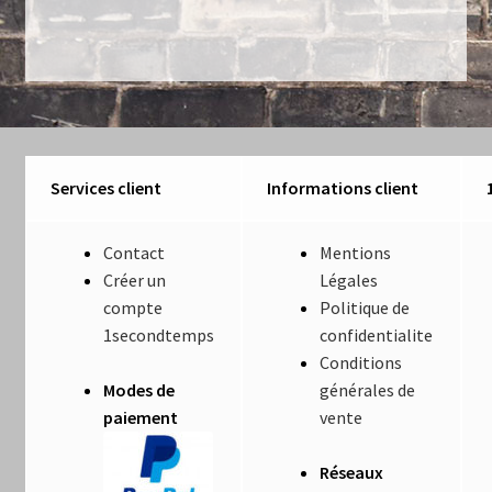
Créations sur commande
D’autres créations
Fourchette
Services client
Informations client
Grands luminaires
Contact
Mentions
Huître
Créer un
Légales
compte
Politique de
La philosophie
1secondtemps
confidentialite
Conditions
Lampe à poser
Modes de
générales de
paiement
vente
Les Collections
Réseaux