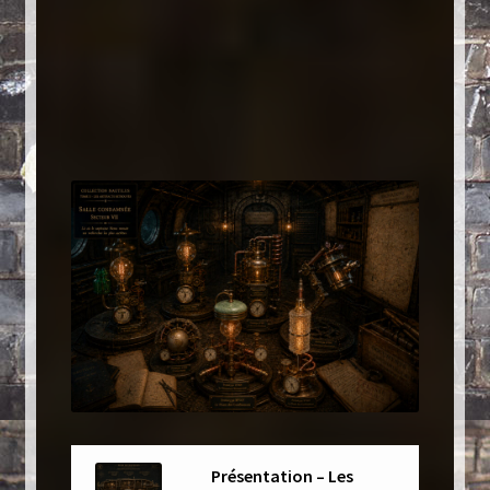
Luminaires
Mentions Légales
Mon compte
Nautilus – Tome 1 – Les Machines Fondatrices
Nautilus – Tome 2 – Les Artefacts Retrouvés
Office
Paiement
Panier
Présentation – Les
Pliant