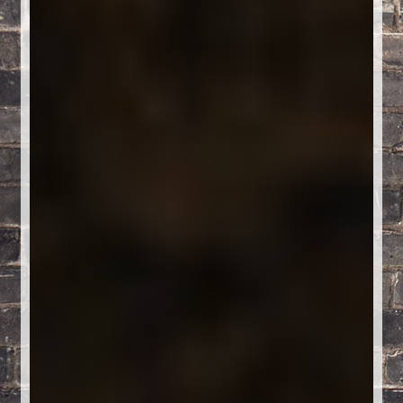
Créations sur commande
D’autres créations
Fourchette
Grands luminaires
Huître
La philosophie
Lampe à poser
Les Collections