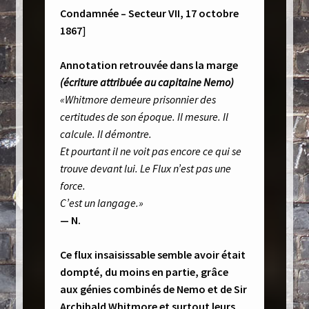
Condamnée – Secteur VII,
17 octobre
1867
]
Annotation retrouvée dans la marge
(écriture attribuée au capitaine Nemo)
«Whitmore demeure prisonnier des
certitudes de son époque.
Il mesure.
Il
calcule.
Il démontre.
Et pourtant il ne voit pas encore ce qui se
trouve devant lui.
Le Flux n’est pas une
force.
C’est un langage.»
— N.
Ce flux insaisissable semble avoir était
dompté, du moins en partie, grâce
aux génies combinés de Nemo et de Sir
Archibald Whitmore et surtout leurs