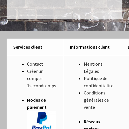
l’article
Luminaires
Mentions Légales
Mon compte
Services client
Informations client
Nautilus – Tome 1 – Les Machines Fondatrices
Contact
Mentions
Nautilus – Tome 2 – Les Artefacts Retrouvés
Créer un
Légales
compte
Politique de
Office
1secondtemps
confidentialite
Conditions
Paiement
Modes de
générales de
paiement
vente
Panier
Réseaux
Pliant
sociaux