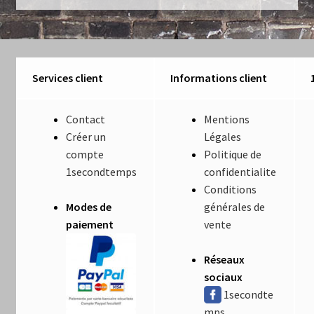
Luminaires
Mentions Légales
Services client
Informations client
Mon compte
Contact
Mentions
Nautilus – Tome 1 – Les Machines Fondatrices
Créer un
Légales
compte
Politique de
Nautilus – Tome 2 – Les Artefacts Retrouvés
1secondtemps
confidentialite
Conditions
Office
Modes de
générales de
paiement
vente
Paiement
Réseaux
Panier
sociaux
1secondte
Pliant
mps