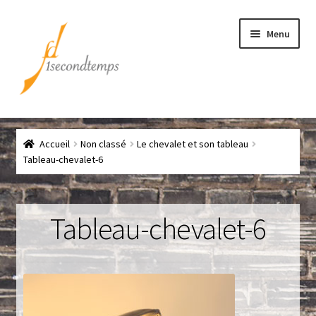
Aller
Aller
Menu
à
au
la
contenu
navigation
Accueil
Accueil
Non classé
Le chevalet et son tableau
Chef
Tableau-chevalet-6
CLICK & COLLECT
Tableau-chevalet-6
Conditions générales de vente
Contact
Couteaux