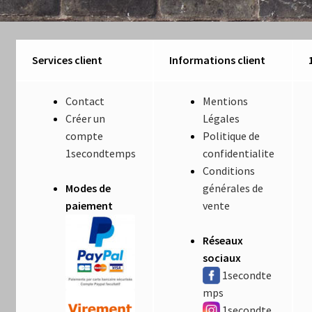
Luminaires
Mentions Légales
Services client
Informations client
Mon compte
Contact
Mentions
Créer un
Légales
Nautilus – Tome 1 – Les Machines Fondatrices
compte
Politique de
1secondtemps
confidentialite
Nautilus – Tome 2 – Les Artefacts Retrouvés
Conditions
Modes de
générales de
Office
paiement
vente
Paiement
Réseaux
sociaux
Panier
1secondte
mps
Pliant
1secondte