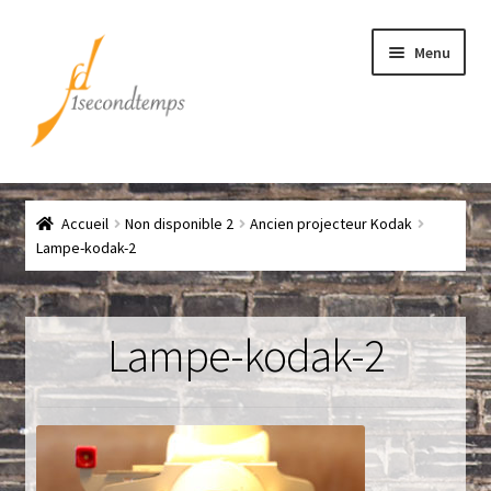
Aller
Aller
Menu
à
au
la
contenu
navigation
Accueil
Accueil
Non disponible 2
Ancien projecteur Kodak
Chef
Lampe-kodak-2
CLICK & COLLECT
Lampe-kodak-2
Conditions générales de vente
Contact
Couteaux