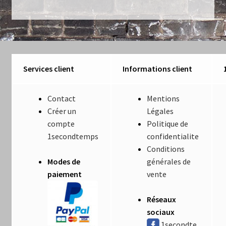
Luminaires
Mentions Légales
Mon compte
Services client
Informations client
Nautilus – Tome 1 – Les Machines Fondatrices
Contact
Mentions
Créer un
Légales
Nautilus – Tome 2 – Les Artefacts Retrouvés
compte
Politique de
1secondtemps
confidentialite
Office
Conditions
Modes de
générales de
Paiement
paiement
vente
Panier
Réseaux
sociaux
Pliant
1secondte