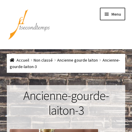
Aller
Aller
Menu
à
au
la
contenu
navigation
Accueil
Accueil
Non classé
Ancienne gourde laiton
Ancienne-
Chef
gourde-laiton-3
CLICK & COLLECT
Ancienne-gourde-
Conditions générales de vente
laiton-3
Contact
Couteaux