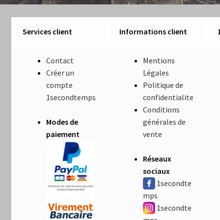
Luminaires
Services client
Informations client
Mentions Légales
Mon compte
Contact
Mentions
Créer un
Légales
Nautilus – Tome 1 – Les Machines Fondatrices
compte
Politique de
1secondtemps
confidentialite
Conditions
Nautilus – Tome 2 – Les Artefacts Retrouvés
Modes de
générales de
paiement
vente
Office
Réseaux
Paiement
sociaux
1secondte
Panier
mps
1secondte
Pliant
mps