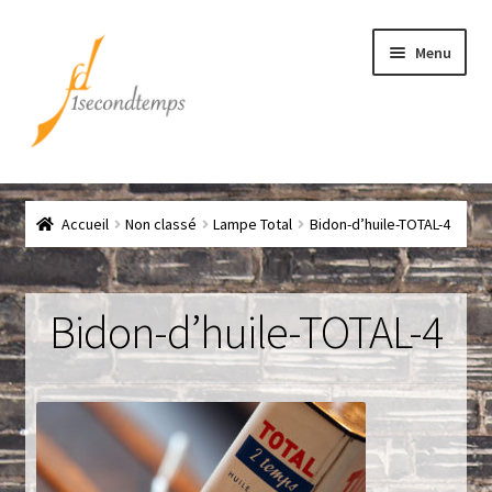
Aller
Aller
Menu
à
au
la
contenu
navigation
Accueil
Accueil
Non classé
Lampe Total
Bidon-d’huile-TOTAL-4
Chef
CLICK & COLLECT
Bidon-d’huile-TOTAL-4
Conditions générales de vente
Contact
Couteaux