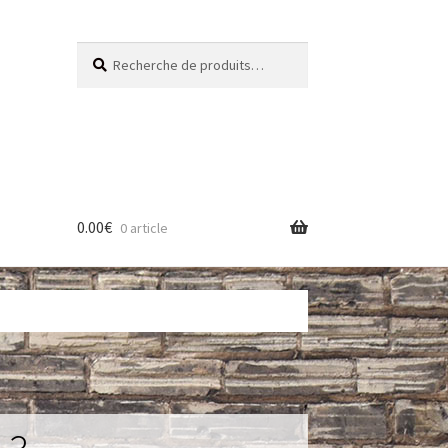
Recherche
Recherche
pour :
0.00
€
0 article
res