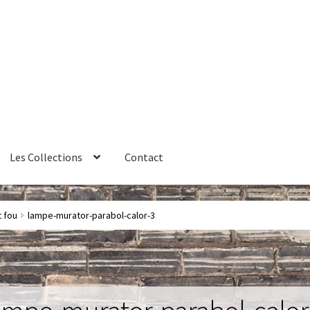
Les Collections
Contact
érales de vente
Contact
Couteaux
Créations sur commande
 fou
lampe-murator-parabol-calor-3
ires
Huître
La philosophie
Lampe à poser
Les Collections
Luminai
me 1 – Les Machines Fondatrices