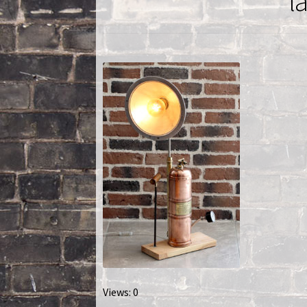
l
Nautilus – Tome 2 – Les Artefacts Retrouvés
Toutes les lampes
Views: 0