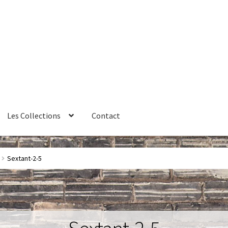
Les Collections
Contact
érales de vente
Contact
Couteaux
Créations sur commande
Sextant-2-5
ires
Huître
La philosophie
Lampe à poser
Les Collections
Luminai
me 1 – Les Machines Fondatrices