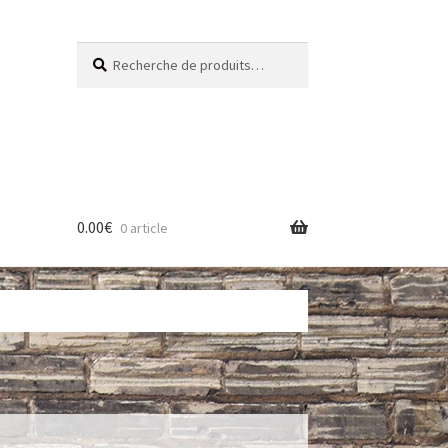
Recherche
Recherche
pour :
0.00
€
0 article
res