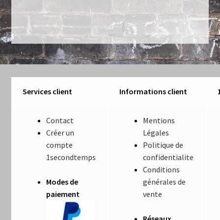
de
Luminaires
l’article
Mentions Légales
Mon compte
Nautilus – Tome 1 – Les Machines Fondatrices
Services client
Informations client
Nautilus – Tome 2 – Les Artefacts Retrouvés
Contact
Mentions
Créer un
Légales
Office
compte
Politique de
1secondtemps
confidentialite
Paiement
Conditions
Modes de
générales de
Panier
paiement
vente
Pliant
Réseaux