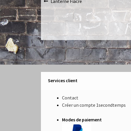
Navigation
Article
Lanterne Fiacre
précédent :
de
l’article
Services client
Contact
Créer un compte 1secondtemps
Modes de paiement