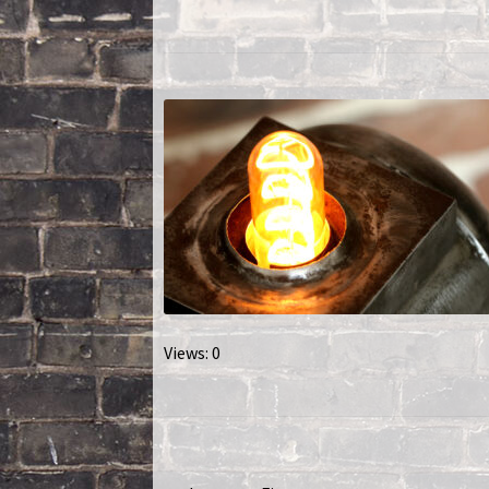
Nautilus – Tome 2 – Les Artefacts Retrouvés
Toutes les lampes
Views: 0