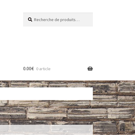
Recherche
Recherche
pour :
0.00
€
0 article
res