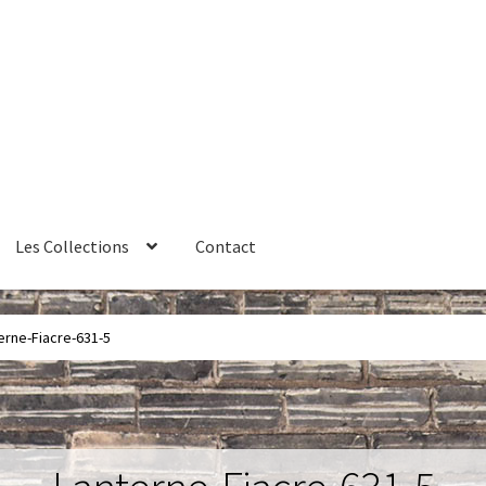
Les Collections
Contact
érales de vente
Contact
Couteaux
Créations sur commande
erne-Fiacre-631-5
ires
Huître
La philosophie
Lampe à poser
Les Collections
Luminai
me 1 – Les Machines Fondatrices