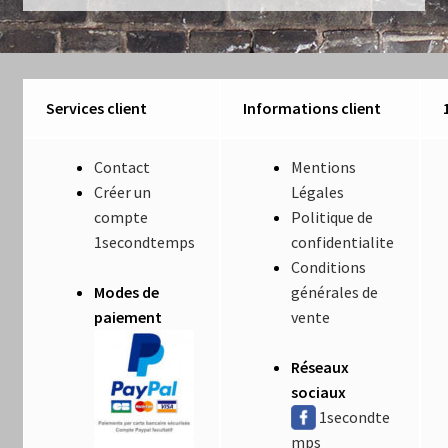
Luminaires
Mentions Légales
Services client
Informations client
Mon compte
Contact
Mentions
Nautilus – Tome 1 – Les Machines Fondatrices
Créer un
Légales
compte
Politique de
Nautilus – Tome 2 – Les Artefacts Retrouvés
1secondtemps
confidentialite
Conditions
Office
Modes de
générales de
paiement
vente
Paiement
Réseaux
Panier
sociaux
1secondte
Pliant
mps