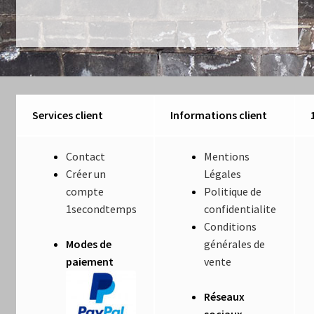
l’article
Luminaires
Mentions Légales
Mon compte
Services client
Informations client
Nautilus – Tome 1 – Les Machines Fondatrices
Contact
Mentions
Nautilus – Tome 2 – Les Artefacts Retrouvés
Créer un
Légales
compte
Politique de
Office
1secondtemps
confidentialite
Conditions
Paiement
Modes de
générales de
paiement
vente
Panier
Réseaux
Pliant
sociaux