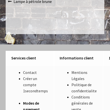
Navigation
Article
Lampe à pétrole brune
Luminaires
précédent :
de
Mentions Légales
l’article
Mon compte
Nautilus – Tome 1 – Les Machines Fondatrices
Nautilus – Tome 2 – Les Artefacts Retrouvés
Services client
Informations client
Office
Contact
Mentions
Créer un
Légales
Paiement
compte
Politique de
1secondtemps
confidentialite
Panier
Conditions
Modes de
générales de
Pliant
paiement
vente