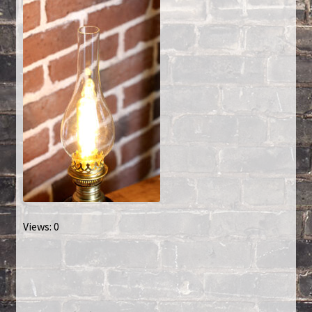
Créations sur commande
D’autres créations
Fourchette
Grands luminaires
Huître
La philosophie
Views: 0
Lampe à poser
Les Collections