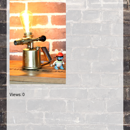
Créations sur commande
D’autres créations
Fourchette
Grands luminaires
Huître
La philosophie
Views: 0
Lampe à poser
Les Collections