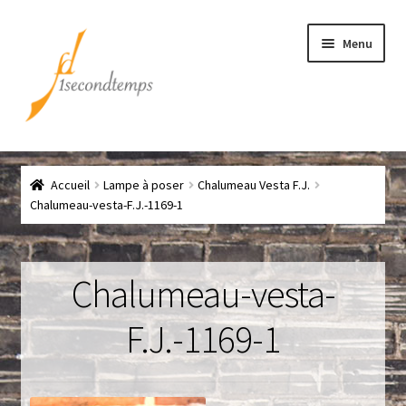
Aller
Aller
Menu
à
au
la
contenu
navigation
Accueil
Accueil
Lampe à poser
Chalumeau Vesta F.J.
Chef
Chalumeau-vesta-F.J.-1169-1
CLICK & COLLECT
Chalumeau-vesta-
Conditions générales de vente
F.J.-1169-1
Contact
Couteaux