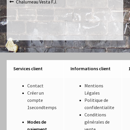
Navigation
Article
Chalumeau Vesta F.J.
Luminaires
précédent :
de
Mentions Légales
l’article
Mon compte
Nautilus – Tome 1 – Les Machines Fondatrices
Nautilus – Tome 2 – Les Artefacts Retrouvés
Services client
Informations client
Office
Contact
Mentions
Créer un
Légales
Paiement
compte
Politique de
1secondtemps
confidentialite
Panier
Conditions
Modes de
générales de
Pliant
paiement
vente