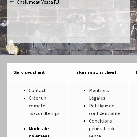
Navigation
Article
Chalumeau Vesta F.J.
Luminaires
précédent :
de
Mentions Légales
l’article
Mon compte
Nautilus – Tome 1 – Les Machines Fondatrices
Nautilus – Tome 2 – Les Artefacts Retrouvés
Services client
Informations client
Office
Contact
Mentions
Créer un
Légales
Paiement
compte
Politique de
1secondtemps
confidentialite
Panier
Conditions
Modes de
générales de
Pliant
paiement
vente