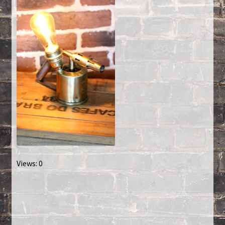
Créations sur commande
D’autres créations
Fourchette
Grands luminaires
Huître
La philosophie
Views: 0
Lampe à poser
Les Collections