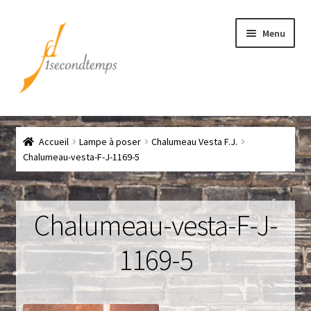
Aller
Aller
Menu
à
au
la
contenu
navigation
Accueil
Accueil
Lampe à poser
Chalumeau Vesta F.J.
Chef
Chalumeau-vesta-F-J-1169-5
CLICK & COLLECT
Chalumeau-vesta-F-J-
Conditions générales de vente
1169-5
Contact
Couteaux