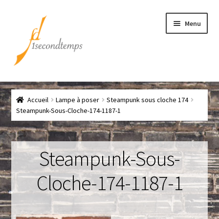
Aller
Aller
Menu
à
au
la
contenu
navigation
Accueil
Accueil
Lampe à poser
Steampunk sous cloche 174
Chef
Steampunk-Sous-Cloche-174-1187-1
CLICK & COLLECT
Steampunk-Sous-
Conditions générales de vente
Cloche-174-1187-1
Contact
Couteaux