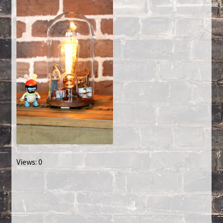
Créations sur commande
D’autres créations
Fourchette
Grands luminaires
Huître
La philosophie
Views: 0
Lampe à poser
Les Collections