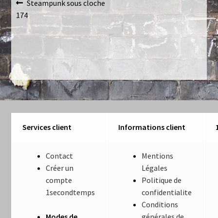
Navigation
Article
Steampunk sous cloche
Luminaires
précédent :
174
de
Mentions Légales
l’article
Mon compte
Nautilus – Tome 1 – Les Machines Fondatrices
Nautilus – Tome 2 – Les Artefacts Retrouvés
Services client
Informations client
Office
Contact
Mentions
Paiement
Créer un
Légales
compte
Politique de
Panier
1secondtemps
confidentialite
Conditions
Pliant
Modes de
générales de