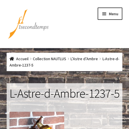
Aller
Aller
Menu
à
au
la
contenu
navigation
Accueil
Accueil
Collection NAUTLUS
L’Astre d’Ambre
L-Astre-d-
Chef
Ambre-1237-5
CLICK & COLLECT
L-Astre-d-Ambre-1237-5
Conditions générales de vente
Contact
Couteaux