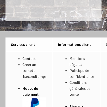
de
Luminaires
l’article
Mentions Légales
Mon compte
Nautilus – Tome 1 – Les Machines Fondatrices
Services client
Informations client
Nautilus – Tome 2 – Les Artefacts Retrouvés
Contact
Mentions
Créer un
Légales
Office
compte
Politique de
1secondtemps
confidentialite
Paiement
Conditions
Modes de
générales de
Panier
paiement
vente
Pliant
Réseaux