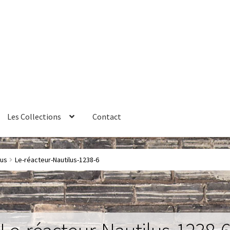
Les Collections
Contact
érales de vente
Contact
Couteaux
Créations sur commande
lus
Le-réacteur-Nautilus-1238-6
ires
Huître
La philosophie
Lampe à poser
Les Collections
Luminai
me 1 – Les Machines Fondatrices