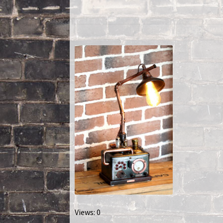
Nautilus – Tome 2 – Les Artefacts Retrouvés
Toutes les lampes
Views: 0