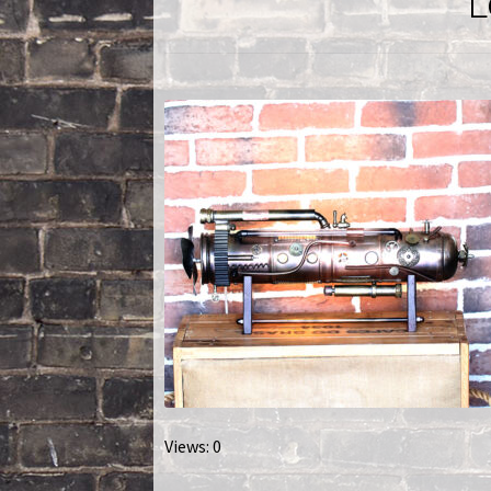
L
Nautilus – Tome 2 – Les Artefacts Retrouvés
Toutes les lampes
Views: 0