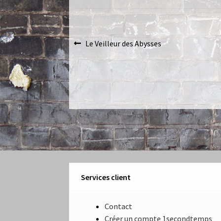
Navigation
Article
Le Veilleur des Abysses
précédent :
de
l’article
Services client
Contact
Créer un compte 1secondtemps