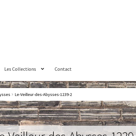
Les Collections
Contact
érales de vente
Contact
Couteaux
Créations sur commande
bysses
Le-Veilleur-des-Abysses-1239-2
ires
Huître
La philosophie
Lampe à poser
Les Collections
Luminai
me 1 – Les Machines Fondatrices