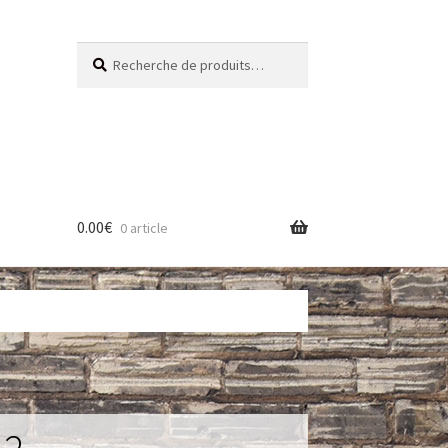
Recherche
Recherche
pour :
0.00
€
0 article
res