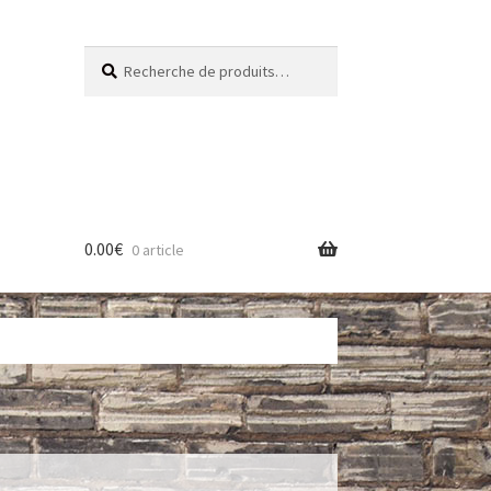
Recherche
Recherche
pour :
0.00
€
0 article
res