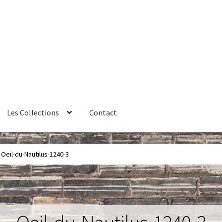
Les Collections
Contact
érales de vente
Contact
Couteaux
Créations sur commande
Oeil-du-Nautilus-1240-3
ires
Huître
La philosophie
Lampe à poser
Les Collections
Luminai
me 1 – Les Machines Fondatrices