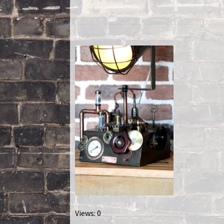
Nautilus – Tome 2 – Les Artefacts Retrouvés
Toutes les lampes
Views: 0