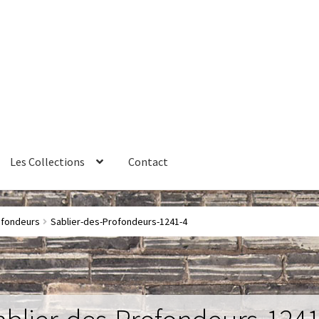
Les Collections
Contact
érales de vente
Contact
Couteaux
Créations sur commande
ofondeurs
Sablier-des-Profondeurs-1241-4
ires
Huître
La philosophie
Lampe à poser
Les Collections
Luminai
me 1 – Les Machines Fondatrices