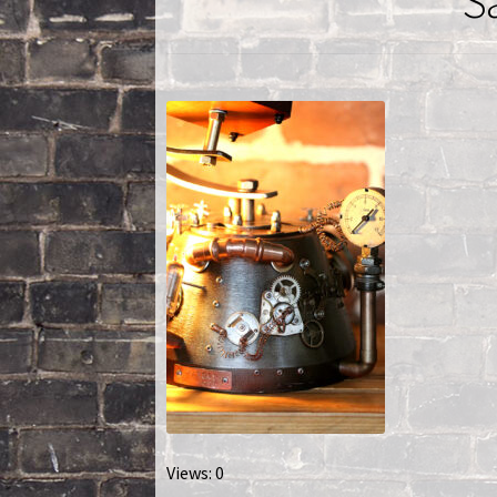
S
Nautilus – Tome 2 – Les Artefacts Retrouvés
Toutes les lampes
Views: 0