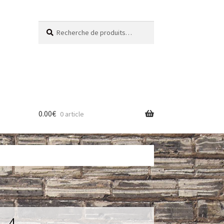
Recherche
Recherche
pour :
0.00
€
0 article
res