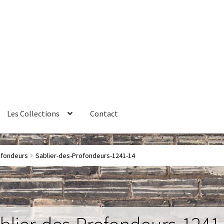
Les Collections
Contact
érales de vente
Contact
Couteaux
Créations sur commande
ofondeurs
Sablier-des-Profondeurs-1241-14
ires
Huître
La philosophie
Lampe à poser
Les Collections
Luminai
me 1 – Les Machines Fondatrices