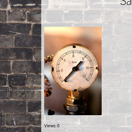
Sa
Nautilus – Tome 2 – Les Artefacts Retrouvés
Toutes les lampes
Views: 0