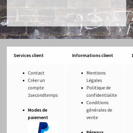
de
Luminaires
l’article
Mentions Légales
Mon compte
Nautilus – Tome 1 – Les Machines Fondatrices
Services client
Informations client
Nautilus – Tome 2 – Les Artefacts Retrouvés
Contact
Mentions
Créer un
Légales
Office
compte
Politique de
1secondtemps
confidentialite
Paiement
Conditions
Modes de
générales de
Panier
paiement
vente
Pliant
Réseaux