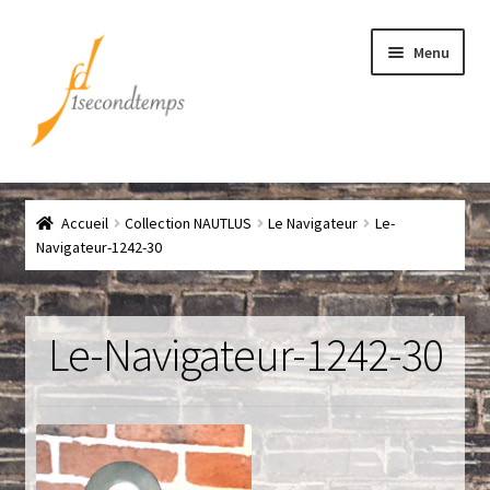
Aller
Aller
Menu
à
au
la
contenu
navigation
Accueil
Accueil
Collection NAUTLUS
Le Navigateur
Le-
Chef
Navigateur-1242-30
CLICK & COLLECT
Le-Navigateur-1242-30
Conditions générales de vente
Contact
Couteaux