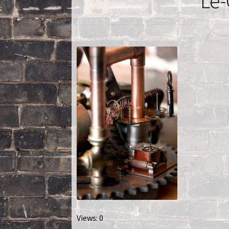
Le-
Nautilus – Tome 2 – Les Artefacts Retrouvés
Toutes les lampes
Views: 0