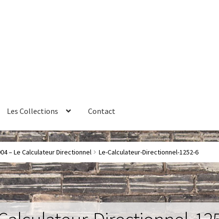
Les Collections
Contact
érales de vente
Contact
Couteaux
Créations sur commande
4 – Le Calculateur Directionnel
Le-Calculateur-Directionnel-1252-6
ires
Huître
La philosophie
Lampe à poser
Les Collections
Luminai
me 1 – Les Machines Fondatrices