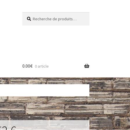
Recherche
Recherche
pour :
0.00
€
0 article
res