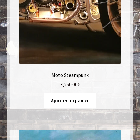
Luminaires
Mentions Légales
Mon compte
Nautilus – Tome 1 – Les Machines Fondatrices
Nautilus – Tome 2 – Les Artefacts Retrouvés
Moto Steampunk
3,250.00
€
Office
Ajouter au panier
Paiement
Panier
Pliant