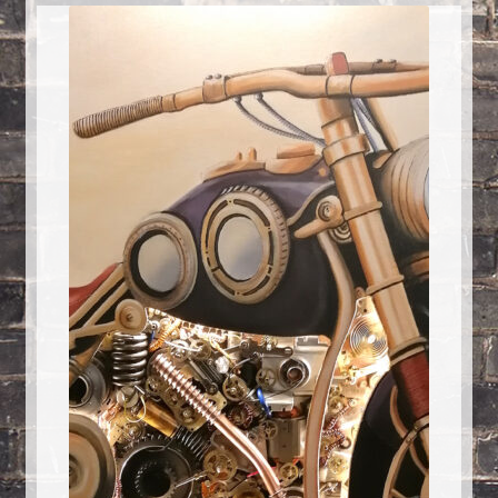
Créations sur commande
D’autres créations
Fourchette
Grands luminaires
Huître
La philosophie
Lampe à poser
Les Collections