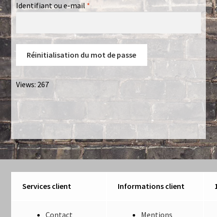
Obligatoire
Identifiant ou e-mail
*
Créations sur commande
D’autres créations
Réinitialisation du mot de passe
Fourchette
Views: 267
Grands luminaires
Huître
La philosophie
Lampe à poser
Services client
Informations client
Les Collections
Contact
Mentions