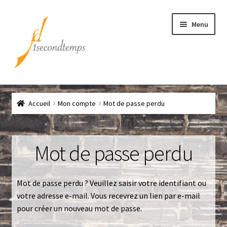
Aller
Aller
Menu
à
au
la
contenu
navigation
Accueil
Accueil
Mon compte
Mot de passe perdu
Chef
CLICK & COLLECT
Mot de passe perdu
Conditions générales de vente
Mot de passe perdu ? Veuillez saisir votre identifiant ou
Contact
votre adresse e-mail. Vous recevrez un lien par e-mail
pour créer un nouveau mot de passe.
Couteaux