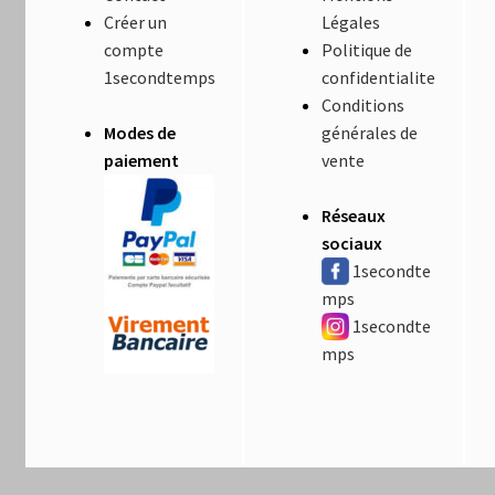
Luminaires
Créer un
Légales
compte
Politique de
Mentions Légales
1secondtemps
confidentialite
Conditions
Mon compte
Modes de
générales de
paiement
vente
Nautilus – Tome 1 – Les Machines Fondatrices
Réseaux
sociaux
Nautilus – Tome 2 – Les Artefacts Retrouvés
1secondte
mps
Office
1secondte
mps
Paiement
Panier
Pliant