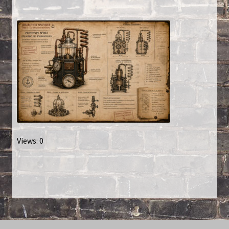
Créations sur commande
D’autres créations
Fourchette
Grands luminaires
Huître
Views: 0
La philosophie
Lampe à poser
Les Collections