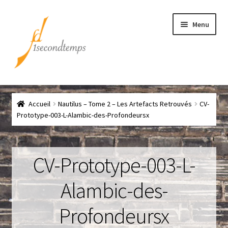
Aller
Aller
Menu
à
au
la
contenu
navigation
Accueil
Accueil
Nautilus – Tome 2 – Les Artefacts Retrouvés
CV-
Chef
Prototype-003-L-Alambic-des-Profondeursx
CLICK & COLLECT
CV-Prototype-003-L-
Conditions générales de vente
Alambic-des-
Contact
Profondeursx
Couteaux