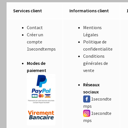
Luminaires
Services client
Informations client
Mentions Légales
Contact
Mentions
Mon compte
Créer un
Légales
compte
Politique de
Nautilus – Tome 1 – Les Machines Fondatrices
1secondtemps
confidentialite
Conditions
Modes de
générales de
Nautilus – Tome 2 – Les Artefacts Retrouvés
paiement
vente
Office
Réseaux
sociaux
Paiement
1secondte
mps
Panier
1secondte
mps
Pliant