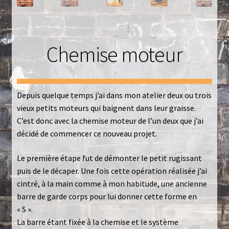
Luminaires
Mentions Légales
Chemise moteur
Mon compte
Nautilus – Tome 1 – Les Machines Fondatrices
Depuis quelque temps j’ai dans mon atelier deux ou trois
vieux petits moteurs qui baignent dans leur graisse.
Nautilus – Tome 2 – Les Artefacts Retrouvés
C’est donc avec la chemise moteur de l’un deux que j’ai
décidé de commencer ce nouveau projet.
Office
Le première étape fut de démonter le petit rugissant
Paiement
puis de le décaper. Une fois cette opération réalisée j’ai
cintré, à la main comme à mon habitude, une ancienne
Panier
barre de garde corps pour lui donner cette forme en
« S ».
La barre étant fixée à la chemise et le système
Pliant