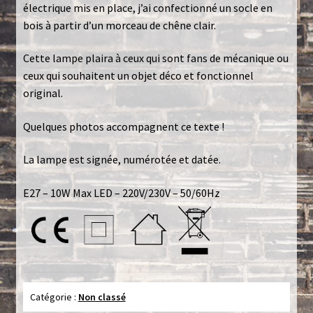
électrique mis en place, j’ai confectionné un socle en
bois à partir d’un morceau de chêne clair.
Politique de confidentialité
Cette lampe plaira à ceux qui sont fans de mécanique ou
Toutes les lampes
ceux qui souhaitent un objet déco et fonctionnel
original.
Quelques photos accompagnent ce texte !
La lampe est signée, numérotée et datée.
E27 – 10W Max LED – 220V/230V – 50/60Hz
Catégorie :
Non classé