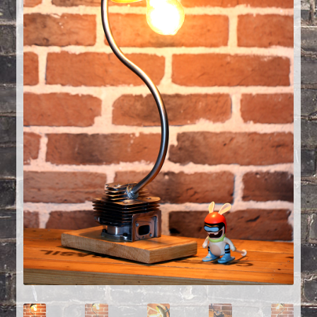
Créations sur commande
D’autres créations
Fourchette
Grands luminaires
Huître
La philosophie
Lampe à poser
Les Collections