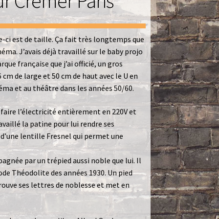
ur Cremer Paris
e-ci est de taille. Ça fait très longtemps que
éma. J’avais déjà travaillé sur le baby projo
que française que j’ai officié, un gros
 cm de large et 50 cm de haut avec le U en
inéma et au théâtre dans les années 50/60.
efaire l’électricité entièrement en 220V et
availlé la patine pour lui rendre ses
 d’une lentille Fresnel qui permet une
agnée par un trépied aussi noble que lui. Il
ipode Théodolite des années 1930. Un pied
trouve ses lettres de noblesse et met en