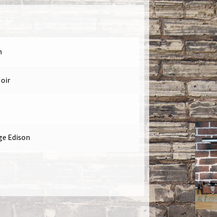
m
oir
ge Edison