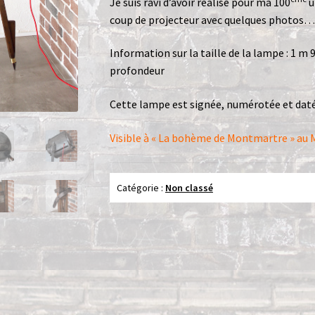
Je suis ravi d’avoir réalisé pour ma 100
u
coup de projecteur avec quelques photos…
Information sur la taille de la lampe : 1 m 
profondeur
Cette lampe est signée, numérotée et daté
Visible à « La bohème de Montmartre » au
Catégorie :
Non classé