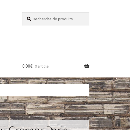
Recherche
Recherche
pour :
0.00
€
0 article
res