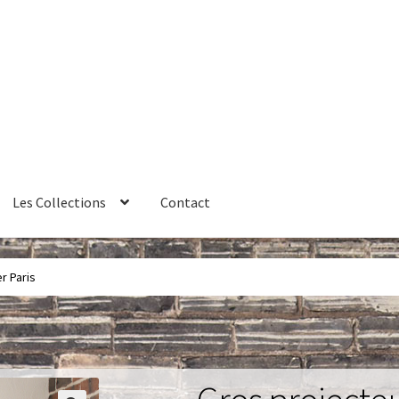
Les Collections
Contact
érales de vente
Contact
Couteaux
Créations sur commande
r Paris
ires
Huître
La philosophie
Lampe à poser
Les Collections
Luminai
me 1 – Les Machines Fondatrices