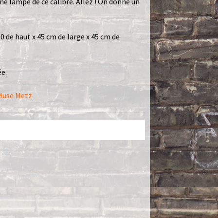
ne lampe de ce calibre. Allez ! On donne un
90 de haut x 45 cm de large x 45 cm de
e.
 Muse Metz