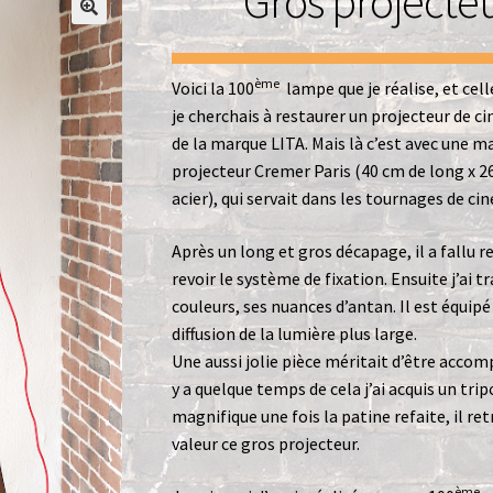
Gros projecte
Office
Paiement
Panier
Pliant
Politique de confidentialité
ème
Voici la 100
lampe que je réalise, et cell
je cherchais à restaurer un projecteur de cin
de la marque LITA. Mais là c’est avec une mar
projecteur Cremer Paris (40 cm de long x 26
acier), qui servait dans les tournages de c
Après un long et gros décapage, il a fallu r
revoir le système de fixation. Ensuite j’ai tr
couleurs, ses nuances d’antan. Il est équipé
diffusion de la lumière plus large.
Une aussi jolie pièce méritait d’être accomp
y a quelque temps de cela j’ai acquis un tr
magnifique une fois la patine refaite, il re
valeur ce gros projecteur.
ème