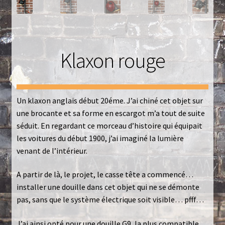
Luminaires
Mentions Légales
Klaxon rouge
Mon compte
Nautilus – Tome 1 – Les Machines Fondatrices
Un klaxon anglais début 20éme. J’ai chiné cet objet sur
Nautilus – Tome 2 – Les Artefacts Retrouvés
une brocante et sa forme en escargot m’a tout de suite
séduit. En regardant ce morceau d’histoire qui équipait
les voitures du début 1900, j’ai imaginé la lumière
Office
venant de l’intérieur.
Paiement
A partir de là, le projet, le casse tête a commencé…
installer une douille dans cet objet qui ne se démonte
Panier
pas, sans que le système électrique soit visible… pfff…
Pliant
J’ai ainsi opté pour une douille G9, la plus compatible