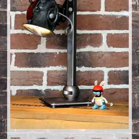
Créations sur commande
D’autres créations
Fourchette
Grands luminaires
Huître
La philosophie
Lampe à poser
Les Collections