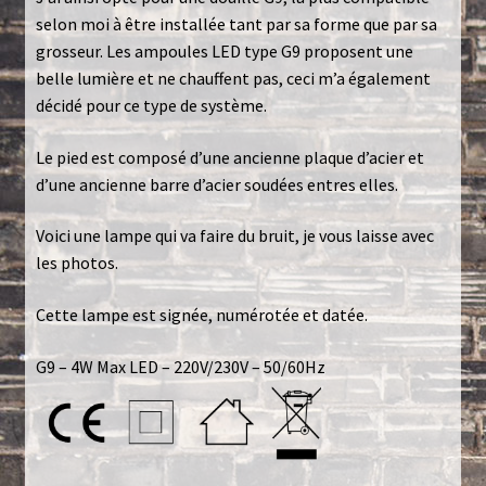
selon moi à être installée tant par sa forme que par sa
Politique de confidentialité
grosseur. Les ampoules LED type G9 proposent une
belle lumière et ne chauffent pas, ceci m’a également
Toutes les lampes
décidé pour ce type de système.
Le pied est composé d’une ancienne plaque d’acier et
d’une ancienne barre d’acier soudées entres elles.
Voici une lampe qui va faire du bruit, je vous laisse avec
les photos.
Cette lampe est signée, numérotée et datée.
G9 – 4W Max LED – 220V/230V – 50/60Hz