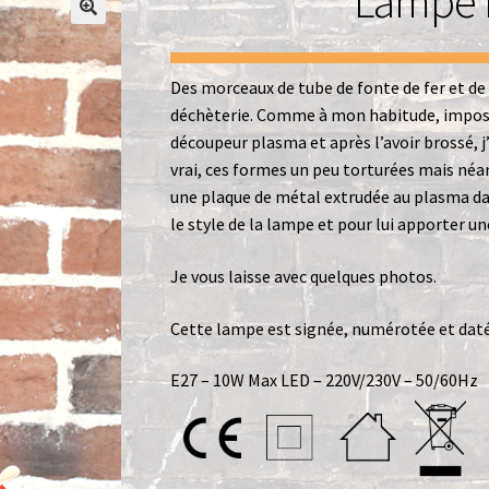
Lampe b
Office
Paiement
Panier
Pliant
Politique de confidentialité
Des morceaux de tube de fonte de fer et de 
déchèterie. Comme à mon habitude, impossi
découpeur plasma et après l’avoir brossé, j’
vrai, ces formes un peu torturées mais néan
une plaque de métal extrudée au plasma dan
le style de la lampe et pour lui apporter u
Je vous laisse avec quelques photos.
Cette lampe est signée, numérotée et daté
E27 – 10W Max LED – 220V/230V – 50/60Hz