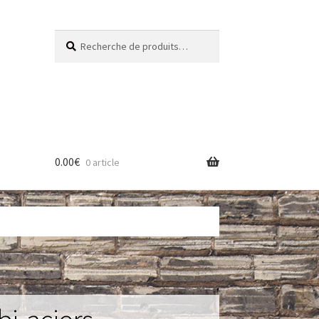
Recherche
Recherche
pour :
0.00
€
0 article
res