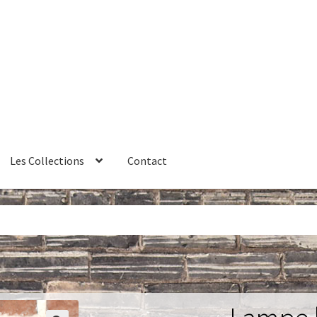
Les Collections
Contact
érales de vente
Contact
Couteaux
Créations sur commande
ires
Huître
La philosophie
Lampe à poser
Les Collections
Luminai
me 1 – Les Machines Fondatrices