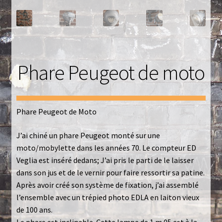
Luminaires
Mentions Légales
Mon compte
Phare Peugeot de moto
Nautilus – Tome 1 – Les Machines Fondatrices
Nautilus – Tome 2 – Les Artefacts Retrouvés
Phare Peugeot de Moto
J’ai chiné un phare Peugeot monté sur une
Office
moto/mobylette dans les années 70. Le compteur ED
Veglia est inséré dedans; J’ai pris le parti de le laisser
Paiement
dans son jus et de le vernir pour faire ressortir sa patine.
Après avoir créé son système de fixation, j’ai assemblé
Panier
l’ensemble avec un trépied photo EDLA en laiton vieux
de 100 ans.
Pliant