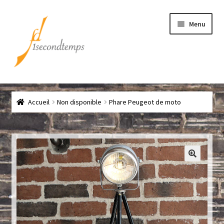
Aller
Aller
Menu
à
au
la
contenu
navigation
Accueil
Accueil
Non disponible
Phare Peugeot de moto
Chef
CLICK & COLLECT
Conditions générales de vente
Contact
Couteaux