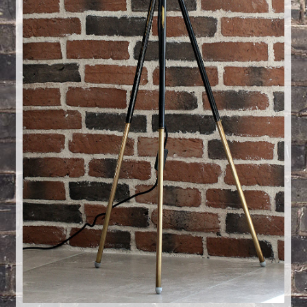
Créations sur commande
D’autres créations
Fourchette
Grands luminaires
Huître
La philosophie
Lampe à poser
Les Collections