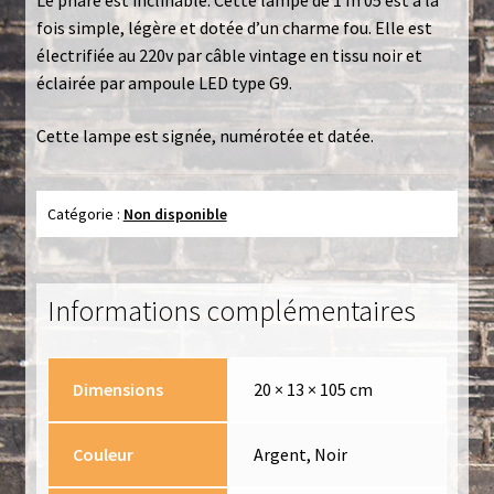
Le phare est inclinable. Cette lampe de 1 m 05 est à la
fois simple, légère et dotée d’un charme fou. Elle est
Politique de confidentialité
électrifiée au 220v p
ar câble vintage en tissu noir et
éclairée par ampoule LED type G9.
Toutes les lampes
Cette lampe est signée, numérotée et datée.
Catégorie :
Non disponible
Informations complémentaires
Dimensions
20 × 13 × 105 cm
Couleur
Argent, Noir