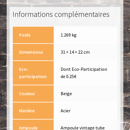
Informations complémentaires
Poids
1.269 kg
Dimensions
31 × 14 × 22 cm
Eco-
Dont Eco-Participation
participation
de 0.25€
Couleur
Beige
Matière
Acier
Ampoule
Ampoule vintage tube