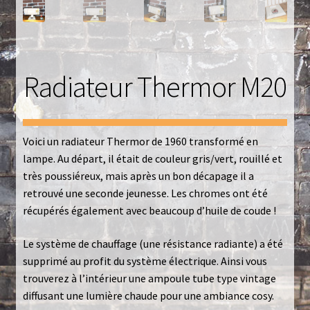
Luminaires
Mentions Légales
Radiateur Thermor M20
Mon compte
Nautilus – Tome 1 – Les Machines Fondatrices
Voici un radiateur Thermor de 1960 transformé en
Nautilus – Tome 2 – Les Artefacts Retrouvés
lampe. Au départ, il était de couleur gris/vert, rouillé et
très poussiéreux, mais après un bon décapage il a
Office
retrouvé une seconde jeunesse. Les chromes ont été
récupérés également avec beaucoup d’huile de coude !
Paiement
Le système de chauffage (une résistance radiante) a été
supprimé au profit du système électrique. Ainsi vous
Panier
trouverez à l’intérieur une ampoule tube type vintage
diffusant une lumière chaude pour une ambiance cosy.
Pliant