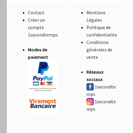
Contact
Mentions
Créer un
Légales
compte
Politique de
1secondtemps
confidentialite
Conditions
Modes de
générales de
paiement
vente
Réseaux
sociaux
1secondte
mps
1secondte
mps