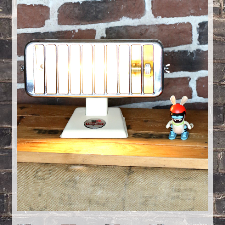
Créations sur commande
D’autres créations
Fourchette
Grands luminaires
Huître
La philosophie
Lampe à poser
Les Collections