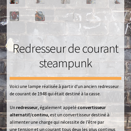
Luminaires
Mentions Légales
Mon compte
Redresseur de courant
Nautilus – Tome 1 – Les Machines Fondatrices
steampunk
Nautilus – Tome 2 – Les Artefacts Retrouvés
Office
Voici une lampe réalisée à partir d’un ancien redresseur
de courant de 1948 qui était destiné à la casse.
Paiement
Un
redresseur
, également appelé
convertisseur
Panier
alternatif/continu
, est un convertisseur destiné à
alimenter une charge qui nécessite de l’être par
Pliant
une tension et un courant tous deux les plus continus