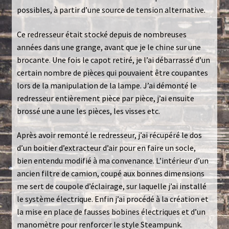
possibles, à partir d’une source de tension alternative.
Politique de confidentialité
Ce redresseur était stocké depuis de nombreuses
années dans une grange, avant que je le chine sur une
Toutes les lampes
brocante. Une fois le capot retiré, je l’ai débarrassé d’un
certain nombre de pièces qui pouvaient être coupantes
lors de la manipulation de la lampe. J’ai démonté le
redresseur entièrement pièce par pièce, j’ai ensuite
brossé une a une les pièces, les visses etc.
Après avoir remonté le redresseur, j’ai récupéré le dos
d’un boitier d’extracteur d’air pour en faire un socle,
bien entendu modifié à ma convenance. L’intérieur d’un
ancien filtre de camion, coupé aux bonnes dimensions
me sert de coupole d’éclairage, sur laquelle j’ai installé
le système électrique. Enfin j’ai procédé à la création et
la mise en place de fausses bobines électriques et d’un
manomètre pour renforcer le style Steampunk.