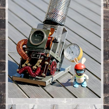
Créations sur commande
D’autres créations
Fourchette
Grands luminaires
Huître
La philosophie
Lampe à poser
Les Collections