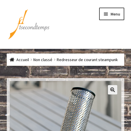
Aller
Aller
Menu
à
au
la
contenu
navigation
Accueil
Accueil
Non classé
Redresseur de courant steampunk
Chef
CLICK & COLLECT
Conditions générales de vente
Contact
Couteaux