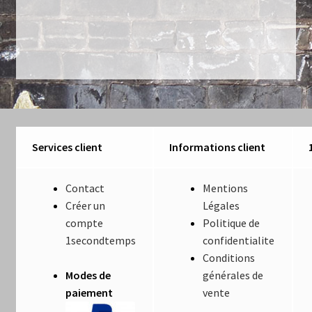
de
Luminaires
l’article
Mentions Légales
Mon compte
Nautilus – Tome 1 – Les Machines Fondatrices
Services client
Informations client
Nautilus – Tome 2 – Les Artefacts Retrouvés
Contact
Mentions
Office
Créer un
Légales
compte
Politique de
Paiement
1secondtemps
confidentialite
Conditions
Panier
Modes de
générales de
paiement
vente
Pliant