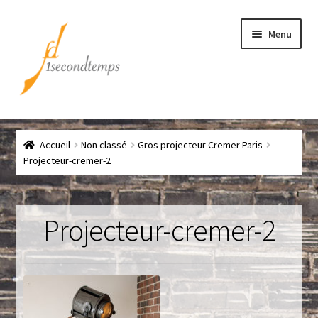
Aller
Aller
Menu
à
au
la
contenu
navigation
Accueil
Accueil
Non classé
Gros projecteur Cremer Paris
Chef
Projecteur-cremer-2
CLICK & COLLECT
Projecteur-cremer-2
Conditions générales de vente
Contact
Couteaux