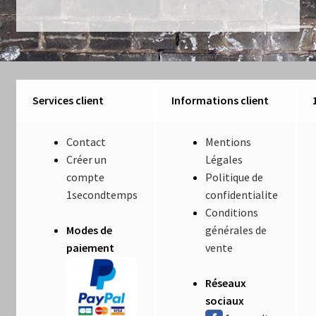
Luminaires
Mentions Légales
Mon compte
Services client
Informations client
Nautilus – Tome 1 – Les Machines Fondatrices
Contact
Mentions
Nautilus – Tome 2 – Les Artefacts Retrouvés
Créer un
Légales
compte
Politique de
1secondtemps
confidentialite
Office
Conditions
Modes de
générales de
Paiement
paiement
vente
Panier
Réseaux
sociaux
Pliant