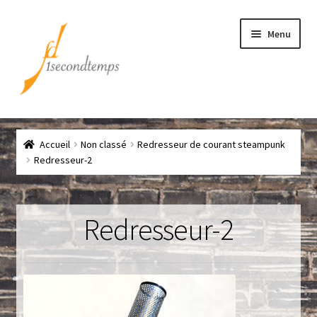
Aller
Aller
Menu
à
au
la
contenu
navigation
Accueil
Accueil
Non classé
Redresseur de courant steampunk
Chef
Redresseur-2
CLICK & COLLECT
Redresseur-2
Conditions générales de vente
Contact
Couteaux