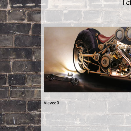
Ta
Nautilus – Tome 2 – Les Artefacts Retrouvés
Toutes les lampes
Views: 0