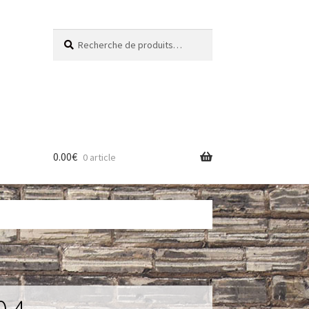
Recherche
Recherche
pour :
0.00
€
0 article
res