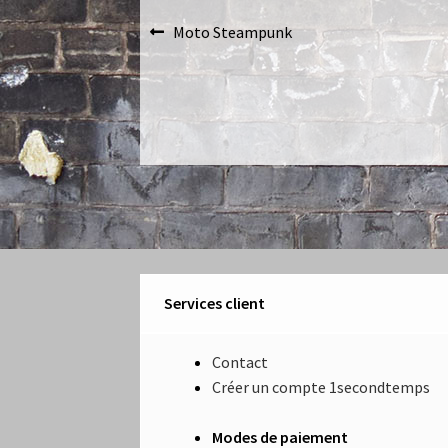
Navigation
Article
Moto Steampunk
précédent :
de
l’article
Services client
Contact
Créer un compte 1secondtemps
Modes de paiement