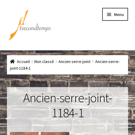
Aller
Aller
Menu
à
au
la
contenu
navigation
Accueil
Accueil
Non classé
Ancien serre-joint
Ancien-serre-
Chef
joint-1184-1
CLICK & COLLECT
Ancien-serre-joint-
Conditions générales de vente
1184-1
Contact
Couteaux