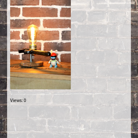
Créations sur commande
D’autres créations
Fourchette
Grands luminaires
Huître
La philosophie
Views: 0
Lampe à poser
Les Collections