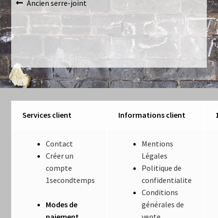
Navigation
Article
Ancien serre-joint
Luminaires
précédent :
de
Mentions Légales
l’article
Mon compte
Nautilus – Tome 1 – Les Machines Fondatrices
Nautilus – Tome 2 – Les Artefacts Retrouvés
Services client
Informations client
Office
Contact
Mentions
Créer un
Légales
Paiement
compte
Politique de
1secondtemps
confidentialite
Panier
Conditions
Modes de
générales de
Pliant
paiement
vente