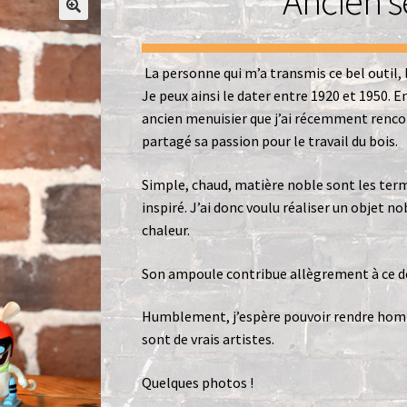
Ancien s
Office
Paiement
Panier
Pliant
Politique de confidentialité
La personne qui m’a transmis ce bel outil, l
Je peux ainsi le dater entre 1920 et 1950. E
ancien menuisier que j’ai récemment rencon
partagé sa passion pour le travail du bois.
Simple, chaud, matière noble sont les term
inspiré. J’ai donc voulu réaliser un objet
chaleur.
Son ampoule contribue allègrement à ce der
Humblement, j’espère pouvoir rendre hom
sont de vrais artistes.
Quelques photos !