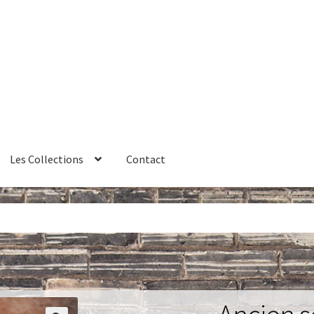
Les Collections
Contact
érales de vente
Contact
Couteaux
Créations sur commande
ires
Huître
La philosophie
Lampe à poser
Les Collections
Luminai
me 1 – Les Machines Fondatrices