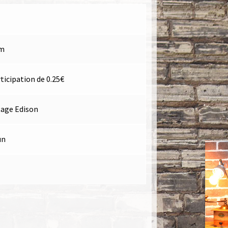
cm
icipation de 0.25€
age Edison
un