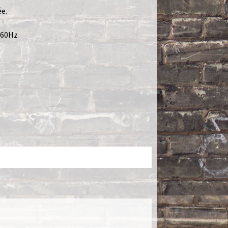
e.
/60Hz