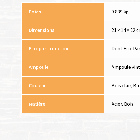
Poids
0.839 kg
Dimensions
21 × 14 × 22 
Eco-participation
Dont Eco-Part
Ampoule
Ampoule vint
Couleur
Bois clair, Br
Matière
Acier, Bois