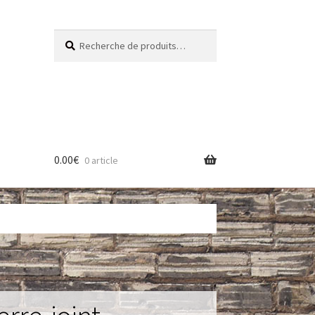
Recherche
Recherche
pour :
0.00
€
0 article
res